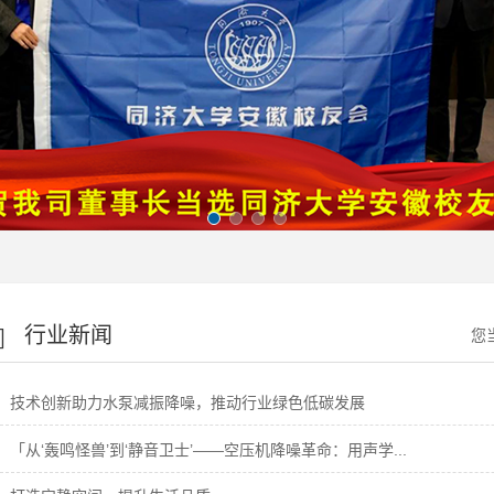
行业新闻
您
技术创新助力水泵减振降噪，推动行业绿色低碳发展
「从‘轰鸣怪兽’到‘静音卫士’——空压机降噪革命：用声学...