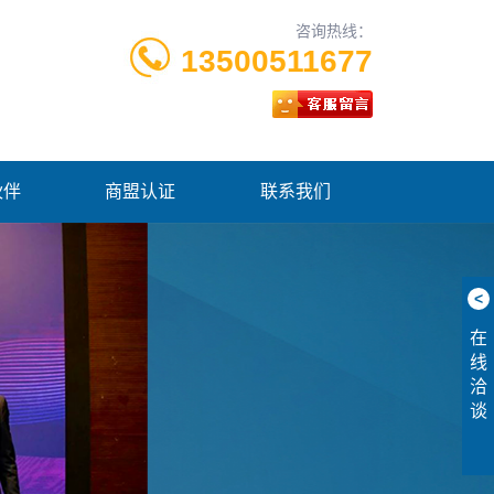
咨询热线：
13500511677
伙伴
商盟认证
联系我们
<
在
线
洽
谈