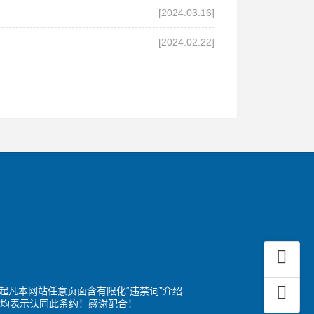
[2024.03.16]
[2024.02.22]
起凡本网站任意页面含有限化“违禁词”介绍
均表示认同此条约！感谢配合！