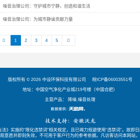
噪音治理公司：守护城市宁静，创造和谐生活
噪音治理公司：为城市静谧贡献力量
1
2
3
4
5
版权所有 © 2026 中设环保科技有限公司
皖ICP备06003551号
地址：中国空气净化产业城219号楼（中国合肥）
主营产品： 降噪,噪音处理
法》实施的“限化违禁词”相关规定，且已竭力规避使用“违禁词”。故即日
观意愿并即刻失效，不可用于客户行为的参考依据。凡访客访问本网站，