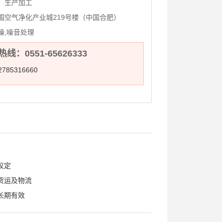
：
生产加工
国空气净化产业城219号楼（中国合肥）
噪,噪音处理
线：0551-65626333
785316660
议定
货运及物流
长期有效