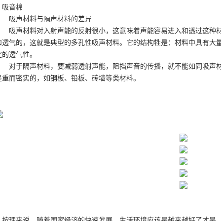
吸音棉
吸声材料与隔声材料的差异
吸声材料对入射声能的反射很小，这意味着声能容易进入和透过这种材
和透气的，这就是典型的多孔性吸声材料。它的结构牲是：材料中具有大
定的透气性。
对于隔声材料，要减弱透射声能，阻挡声音的传播，就不能如同吸声材
是重而密实的，如钢板、铅板、砖墙等类材料。
按理来说，随着国家经济的快速发展，生活环境应该是越来越好了才是，