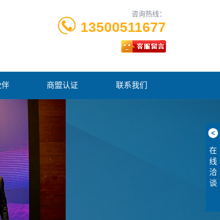
咨询热线：
13500511677
伙伴
商盟认证
联系我们
<
在
线
洽
谈