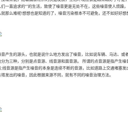
人们一直追求的“”的生活，致使了噪音更是无处不在，这些噪音使人烦躁
么就那么难呢!想想也是知道的了，噪音污染根本不可避免，还不如好好想
噪音产生的源头，也就是说什么地方发出了噪音，比如说车辆、马达、或
也分为三种，分别是点音源、线音源和面音源。 所谓的点音源是指产生噪
音;线音源是指产生噪音的本身是连续不断的音源，比如道路上交通堵塞发
水塔发出的噪音，因此根据来源不同，就有不同的噪音治理方法。